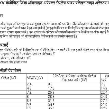
V कंपोजिट जिंक ऑक्साइड अरेस्टर गैपलेस पावर स्टेशन टाइप अरेस्टर म
रण
 ऑक्साइड अरेस्टर एक अच्छा सुरक्षा प्रदर्शन वाला अरेस्टर है। जिंक ऑक्साइड के अच्छे नॉनलाइ
्टर से गुजरने वाली धारा बेहद कम होती है (माइक्रोएम्पियर या मिलीएम्पियर); जब ओवरवॉल्टेज होता 
्षात्मक प्रभाव प्राप्त करें। इस प्रकार के अरेस्टर और पारंपरिक अरेस्टर के बीच का अंतर यह है कि 
िए जिंक ऑक्साइड की नॉनलाइनियर विशेषताओं का उपयोग करता है।
ेषताएँ
ृत मोल्डिंग, कोर को सिलिकॉन रबर से लेपित किया जाता है और एक टुकड़े में इंजेक्शन मोल्ड किया ज
 उत्कृष्ट नॉनलाइनियर वोल्ट-एम्पीयर विशेषताएं हैं
संरचना, कोई अंतराल नहीं
ा आकार और हल्का वजन
ीकी पैरामीटर
10kA पर अधिकतम अवशिष्ट वोल्टेज
ला
ड वोल्टेज (kV)
MCOV(kV)
तीव्र धारा आवेग (kV)
5kA
2.4
8.6
7.5
4.8
17.3
14.9
7.2
25.9
22.4
8
28.8
24.9
8.8
31.6
27.4
9.6
34.5
29.9