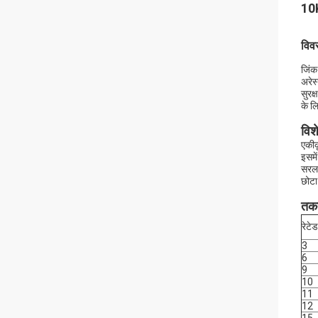
10K
विव
जिंक
अरेस
सुरक
के ल
विश
एकीक
इसमें
सरल 
छोट
तकन
रेटे
3
6
9
10
11
12