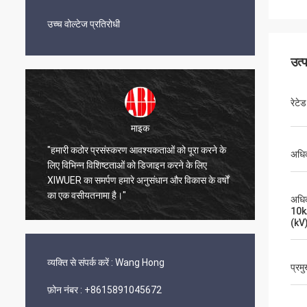
उच्च वोल्टेज प्रतिरोधी
उत्
रेटेड
माइक
"हमारी कठोर प्रसंस्करण आवश्यकताओं को पूरा करने के
अधिक
"XIWUER 
ए
लिए विभिन्न विशिष्टताओं को डिजाइन करने के लिए
अच्छी प्
XIWUER का समर्पण हमारे अनुसंधान और विकास के वर्षों
प्रदर्शि
का एक वसीयतनामा है।"
अधिक
10kA
(kV
व्यक्ति से संपर्क करें :
Wang Hong
प्रम
फ़ोन नंबर :
+8615891045672