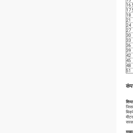
15
16.
17.
18
21
24
27
30
33
36
39
42
45
48
51
कं
शिया
जिसक
बिक्
मीटर
सरकार
मुख्य