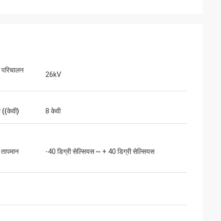
 परिचालन
26kV
((केवी)
8 केवी
भविष्य में आगे देखते हुए
ि हमें क्या चाहिए।"
 तापमान
-40 डिग्री सेल्सियस ~ + 40 डिग्री सेल्सियस