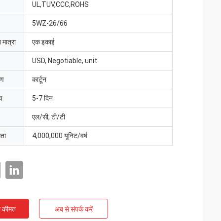
UL,TUV,CCC,ROHS
5WZ-26/66
 मात्रा
एक इकाई
USD, Negotiable, unit
रण
कार्टून
य
5-7 दिन
एल/सी, टी/टी
मता
4,000,000 यूनिट/वर्ष
ी कीमत
अब से संपर्क करें