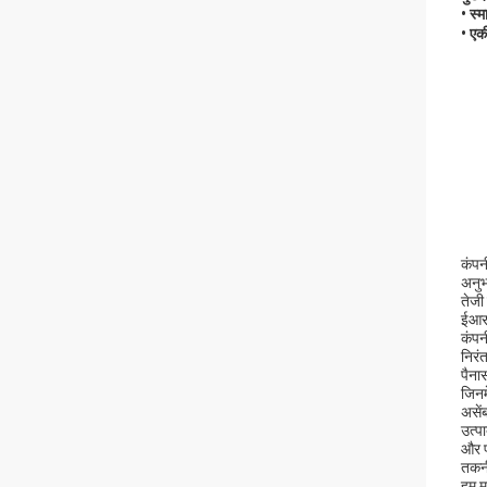
• स्म
• एकी
कंपन
अनुभ
तेजी
ईआरप
कंपन
निरं
पैना
जिनम
असें
उत्प
और पर
तकनीश
हम म