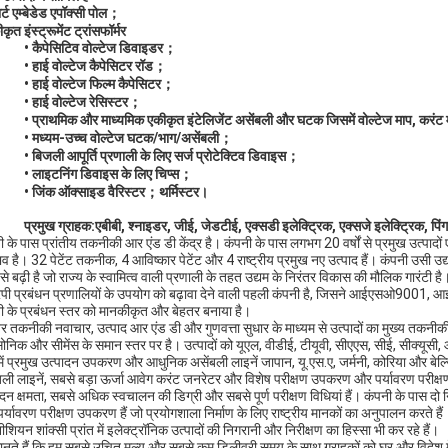
ार्ट एम्बेडेड एपॉक्सी पोल；
कृत इंस्ट्रूमेंट ट्रांसफॉर्मर
• कैपेसिटिव वोल्टेज डिवाइडर；
• हाई वोल्टेज कैपेसिटर रॉड；
• हाई वोल्टेज फिल्म कैपेसिटर；
• हाई वोल्टेज रेसिस्टर；
• प्राथमिक और माध्यमिक एकीकृत इंटेलिजेंट असेंबली और घटक जिसमें वोल्टेज माप, करंट मा
• मध्यम-उच्च वोल्टेज घटक/भाग/असेंबली；
• बिजली आपूर्ति प्रणाली के लिए सर्ज प्रोटेक्टिव डिवाइस；
• लाइटनिंग डिवाइस के लिए चिप्स；
• जिंक ऑक्साइड वैरिस्टर；थर्मिस्टर।
प्रमुख ग्राहक:
एबीबी, श्नाइडर, जीई, जेडटीई, एक्सडी इलेक्ट्रिक, एक्सजे इलेक्ट्रिक, 
ी के पास प्रांतीय तकनीकी आर एंड डी केंद्र है। कंपनी के पास लगभग 20 वर्षों से प्रमुख उत्पादों
व है। 32 पेटेंट तकनीक, 4 आविष्कार पेटेंट और 4 राष्ट्रीय प्रमुख नए उत्पाद हैं। कंपनी उसी उद्य
 से बढ़ी है जो राज्य के स्वामित्व वाली प्रणाली के तहत उद्यम के निरंतर विकास की मौलिक गारंट
ी प्रबंधन प्रणालियों के उपयोग को बढ़ावा देने वाली पहली कंपनी है, जिसने आईएसओ900
ी के प्रबंधन स्तर को मानकीकृत और बेहतर बनाया है।
तर तकनीकी नवाचार, उत्पाद आर एंड डी और गुणवत्ता सुधार के माध्यम से उत्पादों का मुख्य तकनीकी
सोनिक और सीमेंस के समान स्तर पर है। उत्पादों को यूएल, वीडीई, टीयूवी, सीएएस, सीई, सीक्य
ें प्रमुख उत्पादन उपकरण और आधुनिक असेंबली लाइनें जापान, यू.एस.ए, जर्मनी, कोरिया और बेल्ज
बली लाइनें, सबसे बड़ा ऊर्जा आवेग करंट जनरेटर और विशेष परीक्षण उपकरण और पर्यावरण परीक्षण उ
ादन क्षमता, सबसे अधिक स्वचालन की डिग्री और सबसे पूर्ण परीक्षण विधियां हैं। कंपनी के पास दो
्यावरण परीक्षण उपकरण हैं जो प्रयोगशाला निर्माण के लिए राष्ट्रीय मानकों का अनुपालन करते हैं। वे शा
ियन शांक्सी प्रांत में इलेक्ट्रॉनिक उत्पादों की निगरानी और निरीक्षण का हिस्सा भी कर रहे हैं।
ानते हैं कि हम सबसे उचित मूल्य और सबसे कम डिलीवरी समय के साथ ग्राहकों को घर और विदेश में संतु