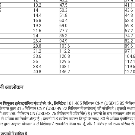
12
43.2
37.4
5
13.2
47.5
41.1
5
14
50.3
43.6
14.4
51.8
44.8
16.8
60.4
52.3
19.2
69.0
59.8
21.6
77.7
67.2
24
86.3
74.7
26.4
94.9
82.2
28.8
103.6
89.6
31.2
112.2
97.1
33.6
120.8
104.
36
129.5
112.
38.4
138.1
119.
40.8
146.7
127.
पनी अवलोकन
न शियुअर इलेक्ट्रॉनिक एंड इंफो. कं., लिमिटेड
101.465 मिलियन CNY (USD15.85 मिलियन में परिव
े पास कुल 315 मिलियन CNY (USD 49.22 मिलियन में कारोबार) की संपत्ति है। इसकी स्थापना 19
री आय 280 मिलियन CN (USD43.75 मिलियन में परिवर्तित) है। कंपनी के चार उत्पादन और व्यवस
 से अधिक का निर्माण क्षेत्र है। कंपनी में 8 व्यक्ति मास्टर डिग्री के साथ, 80 से अधिक इंजीनि
 द्वारा उत्कृष्ट योगदान वाले विशेषज्ञ से सम्मानित किया गया है, और 1 विशेषज्ञ जो राज्य परिषद से व
 उत्पादों में शामिल हैं