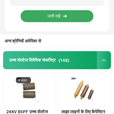
कैपेसिटिव वोल्टेज डिवाइडर
कैपेसिटिव इंसुलेटर
अन्य श्रेणियों अमेरिका से
MOV धातु ऑक्साइड Varistor
उच्च वोल्टेज सिरेमिक संधारित्र
(148)
पीटीसी एनटीसी थर्मामीटर
उच्च वोल्टेज प्रतिरोधी
24KV 85PF उच्च वोल्टेज
लाइव लाइनों के लिए कैपेसिटर