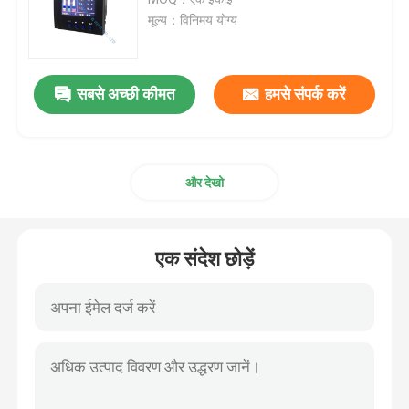
मूल्य：विनिमय योग्य
उच्च वोल्टेज फिल्म संधारित्र
सबसे अच्छी कीमत
हमसे संपर्क करें
लाइव लाइन कैपेसिटर
सर्ज सुरक्षात्मक उपकरण
और देखो
उच्च वोल्टेज वैक्यूम सर्किट ब्रेकर
एक संदेश छोड़ें
स्विचगियर तापमान सेंसर
वोल्टेज इंस्ट्रूमेंट ट्रांसफॉर्मर
कैपेसिटिव वोल्टेज डिटेक्टर