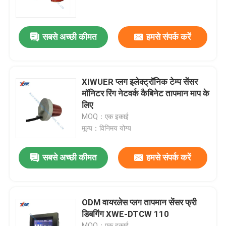
हमारे बारे में
सबसे अच्छी कीमत
हमसे संपर्क करें
कारखाना भ्रमण
XIWUER प्लग इलेक्ट्रॉनिक टेम्प सेंसर
गुणवत्ता नियंत्रण
मॉनिटर रिंग नेटवर्क कैबिनेट तापमान माप के
लिए
MOQ：एक इकाई
संपर्क करें
मूल्य：विनिमय योग्य
एक उद्धरण की विनती करे
सबसे अच्छी कीमत
हमसे संपर्क करें
उच्च वोल्टेज सिरेमिक संधारित्र
ODM वायरलेस प्लग तापमान सेंसर फ्री
डिबगिंग XWE-DTCW 110
हाई वोल्टेज डोरकनॉब कैपेसिटर
MOQ：एक इकाई