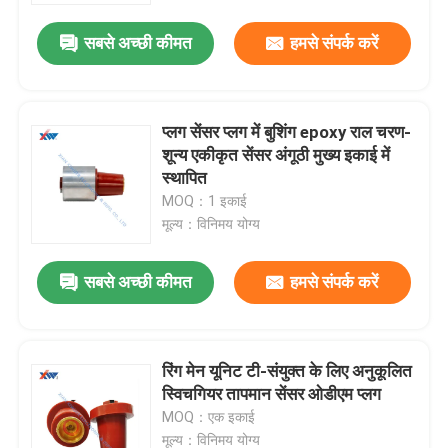
सबसे अच्छी कीमत
हमसे संपर्क करें
प्लग सेंसर प्लग में बुशिंग epoxy राल चरण-
शून्य एकीकृत सेंसर अंगूठी मुख्य इकाई में
स्थापित
MOQ：1 इकाई
मूल्य：विनिमय योग्य
सबसे अच्छी कीमत
हमसे संपर्क करें
घर
रिंग मेन यूनिट टी-संयुक्त के लिए अनुकूलित
उत्पादों
स्विचगियर तापमान सेंसर ओडीएम प्लग
MOQ：एक इकाई
वीआर दिखाएँ
मूल्य：विनिमय योग्य