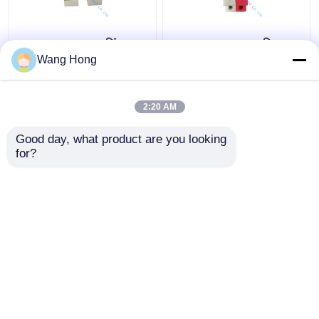
75V 20kA 40kA सिंगल
XIWUER MYS5 अधिभार
फेज पावर सर्ज प्रोटेक्शन
सुरक्षा यंत्र 40kA 385V
Wang Hong
डिवाइस AC सर्ज प्रोटेक्टर
20KA AC 1P+NPE 380V
लंगटिंग प्रोटेक्शन
बिजली आपूर्ति के लिए
2:20 AM
सबसे अच्छी कीमत
सबसे अच्छी कीमत
Good day, what product are you looking 
for?
हमसे संपर्क करें
हमसे संपर्क करें
और देखो
होम
हमारे बारे में
हमसे संपर्क करें
Desktop Site
साइटमैप
गोपनीयता नीति