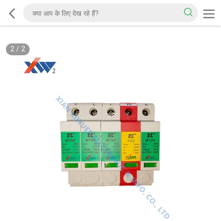
2
/
2