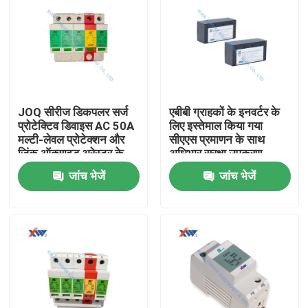
JOQ सीरीज डिकपलर सर्ज
एबीबी ग्राहकों के इनवर्टर के
प्रोटेक्टिव डिवाइस AC 50A
लिए इस्तेमाल किया गया
मल्टी-लेवल प्रोटेक्शन और
सीएएस प्रमाणन के साथ
जिंक ऑक्साइड अरेस्टर के
अधिभार सुरक्षा उपकरण
साथ 35mm रेल इंस्टॉलेशन
जांच भेजें
जांच भेजें
के लिए
घर
उत्पादों
वीआर दिखाएँ