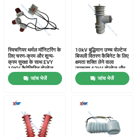
स्विचगियर थर्मल मॉनिटरिंग के
10kV बुद्धिमान उच्च वोल्टेज
लिए चरण-क्रम और शून्य-
बिजली वितरण कैबिनेट के लिए
क्रम सुरक्षा के साथ EVY
क्षमता शक्ति लेने वाला
10KV कैपेसिटिव वोल्टेज
उपकरण 42kV वोल्टेज और
सेंसर
75KV बिजली आवेग प्रतिरोध
जांच भेजें
जांच भेजें
के साथ
घर
उत्पादों
वीआर दिखाएँ