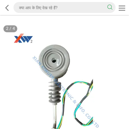
2
/
4