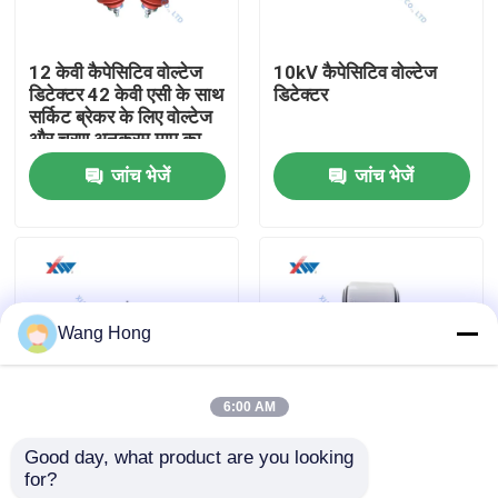
हमारे बारे में
12 केवी कैपेसिटिव वोल्टेज
10kV कैपेसिटिव वोल्टेज
डिटेक्टर 42 केवी एसी के साथ
डिटेक्टर
सर्किट ब्रेकर के लिए वोल्टेज
कारखाना भ्रमण
और चरण अनुक्रम माप का
सामना करें
जांच भेजें
जांच भेजें
गुणवत्ता नियंत्रण
संपर्क करें
Wang Hong
एक उद्धरण की विनती करे
6:00 AM
उच्च वोल्टेज सिरेमिक संधारित्र
Good day, what product are you looking 
12kv उच्च वोल्टेज सेंसर
प्राथमिक और द्वितीयक
for?
6000pf उच्च वोल्टेज
संलयन विद्युत चुम्बकीय
हाई वोल्टेज डोरकनॉब कैपेसिटर