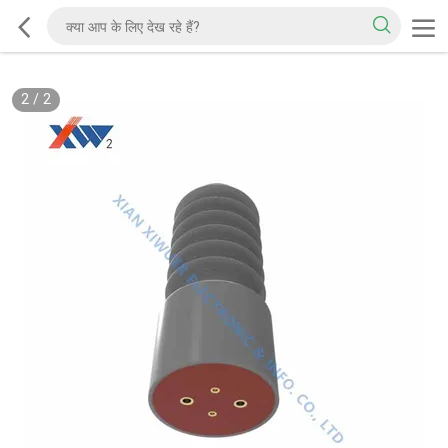
2
/
2