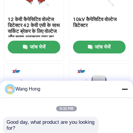
हमारे बारे में
12 केवी कैपेसिटिव वोल्टेज
10kV कैपेसिटिव वोल्टेज
डिटेक्टर 42 केवी एसी के साथ
डिटेक्टर
सर्किट ब्रेकर के लिए वोल्टेज
कारखाना भ्रमण
और चरण अनुक्रम माप का
सामना करें
जांच भेजें
जांच भेजें
गुणवत्ता नियंत्रण
संपर्क करें
Wang Hong
एक उद्धरण की विनती करे
9:32 PM
उच्च वोल्टेज सिरेमिक संधारित्र
Good day, what product are you looking 
12kv उच्च वोल्टेज सेंसर
प्राथमिक और द्वितीयक
for?
6000pf उच्च वोल्टेज
संलयन विद्युत चुम्बकीय
हाई वोल्टेज डोरकनॉब कैपेसिटर