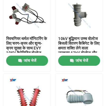
स्विचगियर थर्मल मॉनिटरिंग के
10kV बुद्धिमान उच्च वोल्टेज
लिए चरण-क्रम और शून्य-
बिजली वितरण कैबिनेट के लिए
क्रम सुरक्षा के साथ EVY
क्षमता शक्ति लेने वाला
10KV कैपेसिटिव वोल्टेज
उपकरण 42kV वोल्टेज और
सेंसर
75KV बिजली आवेग प्रतिरोध
जांच भेजें
जांच भेजें
के साथ
घर
उत्पादों
वीआर दिखाएँ