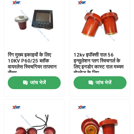
रिंग मुख्य इकाइयों के लिए
12kv इपॉक्सी राल 56
10KV P60/25 ब्लॉक
इन्सुलेशन प्लग स्विचगर्ल के
वायरलेस स्विचगियर तापमान
लिए इनडोर कास्ट राल मध्यम
सेंसर
वोल्टेज के लिए
जांच भेजें
जांच भेजें
घर
उत्पादों
वीआर दिखाएँ