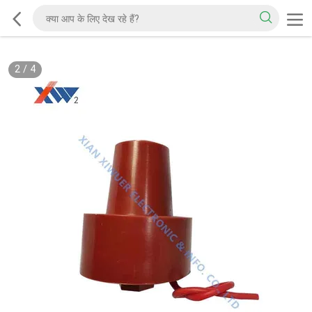
2
/
4