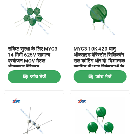
सर्किट सुरक्षा के लिए MYG3
MYG3 10K 420 धातु
14 मिमी 625V सामान्य
ऑक्साइड वैरिस्टोर सिलिकॉन
प्रयोजन MOV मेटल
राल कोटिंग और दो-दिशात्मक
ऑक्साइड वैरिस्टर
सममित वी/आई विशेषताओं के
साथ वृद्धि संरक्षण के लिए
जांच भेजें
जांच भेजें
घर
उत्पादों
वीआर दिखाएँ