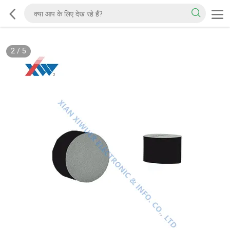
2
/
5