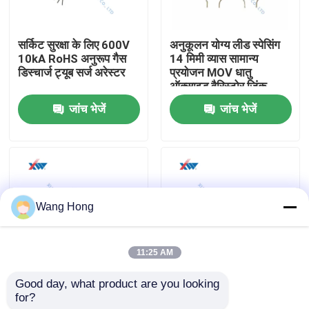
हमारे बारे में
सर्किट सुरक्षा के लिए 600V
अनुकूलन योग्य लीड स्पेसिंग
10kA RoHS अनुरूप गैस
14 मिमी व्यास सामान्य
डिस्चार्ज ट्यूब सर्ज अरेस्टर
प्रयोजन MOV धातु
कारखाना भ्रमण
ऑक्साइड वैरिस्टोर जिंक
ऑक्साइड सर्ज अरेस्टर
जांच भेजें
जांच भेजें
गुणवत्ता नियंत्रण
संपर्क करें
Wang Hong
एक उद्धरण की विनती करे
11:25 AM
उच्च वोल्टेज सिरेमिक संधारित्र
Good day, what product are you looking 
7D561 सतह माउंट वैरिस्टर्स
30V PPTC रीसेट करने
for?
योग्य फ्यूज
हाई वोल्टेज डोरकनॉब कैपेसिटर