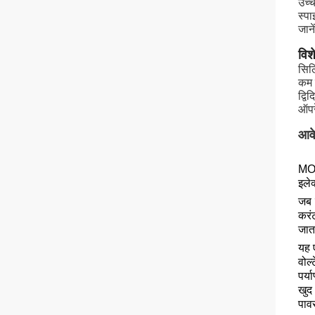
उच्च
स्पा
जान
विश
सिल
कम 
द्व
ऑपर
आवे
MOV
इलेक
जब 
करंट
जात
यह 
वोल्
पर्
खुद
पावर