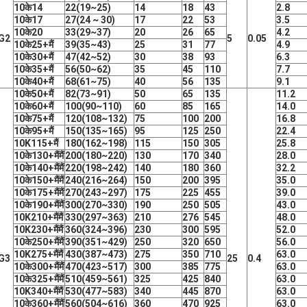
10के14
22
(
19~25
)
14
18
43
2.8
10के17
27
(
24 ~ 30
)
17
22
53
3.5
10के20
33
(
29~37
)
20
26
65
4.2
G2
5
0.05
10के25+
मैं
39
(
35~43
)
25
31
77
4.9
10के30+
मैं
47
(
42~52
)
30
38
93
6.3
10के35+
मैं
56
(
50~62
)
35
45
110
7.7
10के40+
मैं
68
(
61~75
)
40
56
135
9.1
10के50+
मैं
82
(
73~91
)
50
65
135
11.2
10के60+
मैं
100
(
90~110
)
60
85
165
14.0
10के75+
मैं
120
(
108~132
)
75
100
200
16.8
10के95+
मैं
150
(
135~165
)
95
125
250
22.4
10K115+
मैं
180
(
162~198
)
115
150
305
25.8
10के130+
मैं
मैं
200
(
180~220
)
130
170
340
28.0
10के140+
मैं
मैं
220
(
198~242
)
140
180
360
32.2
10के150+
मैं
मैं
240
(
216~264
)
150
200
395
35.0
10के175+
मैं
मैं
270
(
243~297
)
175
225
455
39.0
10के190+
मैं
मैं
300
(
270~330
)
190
250
505
43.0
10K210+
मैं
मैं
330
(
297~363
)
210
276
545
48.0
10K230+
मैं
मैं
360
(
324~396
)
230
300
595
52.0
10के250+
मैं
मैं
390
(
351~429
)
250
320
650
56.0
10K275+
मैं
मैं
430
(
387~473
)
275
350
710
63.0
G3
25
0.4
10के300+
मैं
मैं
470
(
423~517
)
300
385
775
63.0
10के325+
मैं
मैं
510
(
459~561
)
325
425
840
63.0
10K340+
मैं
मैं
530
(
477~583
)
340
445
870
63.0
10के360+
मैं
मैं
560
(
504~616
)
360
470
925
63.0