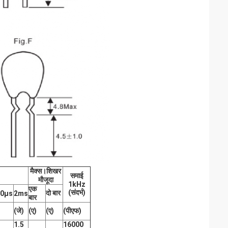
मैक्स।शिखर
समाई
मौजूदा
1kHz
एक
(
संदर्भ
)
दो बार
00μs
2ms
बार
(जे)
(ए)
(ए)
(पीएफ)
1.5
16000