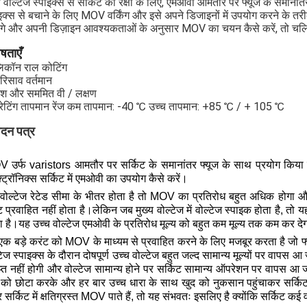
 वोल्टेज स्पाइक्स से सर्किट की रक्षा के लिए, एमओवी आमतौर पर फ्यूज के समानांत
इक्स से बचाने के लिए MOV वर्किंग और इसे अपने डिजाइनों में उपयोग करने के तरीके क
ेंगे और अपनी डिज़ाइन आवश्यकताओं के अनुसार MOV का चयन कैसे करें, तो चलिए
ेषताएँ
िकॉन राल कोटिंग
रिसाव वर्तमान
िदिश और सममित वी / लक्षण
ेटिंग तापमान रेंज कम तापमान: -40 ℃ उच्च तापमान: +85 ℃ / + 105 ℃
दन पत्र
 उर्फ ​​varistors आमतौर पर सर्किट के समानांतर फ्यूज के साथ प्रयोग किया ज
्ट्रॉनिक्स सर्किट में एमओवी का उपयोग कैसे करें।
वोल्टेज रेटेड सीमा के भीतर होता है तो MOV का प्रतिरोध बहुत अधिक होगा 
 प्रवाहित नहीं होता है।लेकिन जब मुख्य वोल्टेज में वोल्टेज स्पाइक होता है, तो य
ा है।यह उच्च वोल्टेज एमओवी के प्रतिरोध मूल्य को बहुत कम मूल्य तक कम कर द
एक बड़े करंट को MOV के माध्यम से प्रवाहित करने के लिए मजबूर करता है जो फ्य
टेज स्पाइक्स के दौरान दोषपूर्ण उच्च वोल्टेज बहुत जल्द सामान्य मूल्यों पर वापस आ
याप्त नहीं होगी और वोल्टेज सामान्य होने पर सर्किट सामान्य ऑपरेशन पर वापस
 को छोटा करके और हर बार उच्च धारा के साथ खुद को नुकसान पहुंचाकर सर्कि
 सर्किट में क्षतिग्रस्त MOV पाते हैं, तो यह संभवतः इसलिए है क्योंकि सर्किट कई व