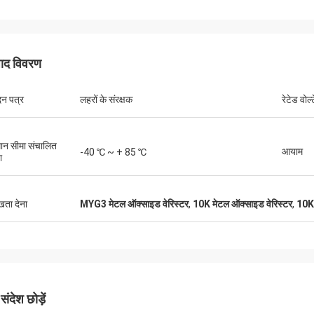
पाद विवरण
न पत्र
लहरों के संरक्षक
रेटेड वोल
शादी कर
ान सीमा संचालित
रिचर्ड
आयाम
-40 ℃ ~ + 85 ℃
ा
में प्रभावशाली अनुसंधान क्षमताएं हैं और यह
"XIWUER बहुत नवीन है। उन्होंने 
रोटोटाइप क्षमताओं और उच्च उत्पाद गुणवत्ता को
उत्कृष्ट, सहज सेवा प्रदान की है क
त करता है।"
ुखता देना
MYG3 मेटल ऑक्साइड वेरिस्टर
,
10K मेटल ऑक्साइड वेरिस्टर
,
10K स
ंदेश छोड़ें