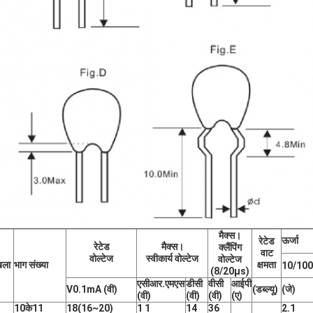
मैक्स।
ऊर्जा
रेटेड
रेटेड
मैक्स।
क्लैंपिंग
वाट
वोल्टेज
स्वीकार्य वोल्टेज
वोल्टेज
ंखला
भाग संख्या
क्षमता
10/10
(8/20μs)
एसीआर.एमएस
डीसी
वीसी
आईपी
V0.1mA (वी)
(डब्ल्यू)
(जे)
(वी)
(वी)
(वी)
​​(ए)
10के11
18
(
16~20
)
1 1
14
36
2.1