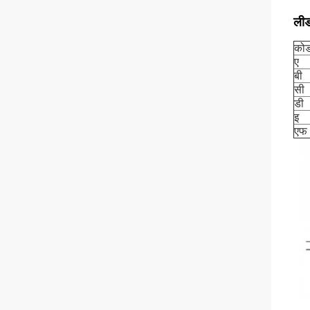
लीड
को
ए
बी
सी
डी
इ
एफ