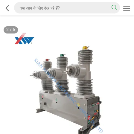
2
/
5