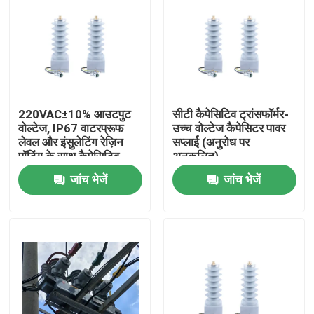
220VAC±10% आउटपुट
सीटी कैपेसिटिव ट्रांसफॉर्मर-
वोल्टेज, IP67 वाटरप्रूफ
उच्च वोल्टेज कैपेसिटर पावर
लेवल और इंसुलेटिंग रेज़िन
सप्लाई (अनुरोध पर
पॉटिंग के साथ कैपेसिटिव
अनुकूलित)
ट्रांसफार्मर हाई वोल्टेज
जांच भेजें
जांच भेजें
कैपेसिटर पावर सप्लाई
घर
उत्पादों
वीआर दिखाएँ