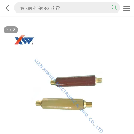
2
/
2