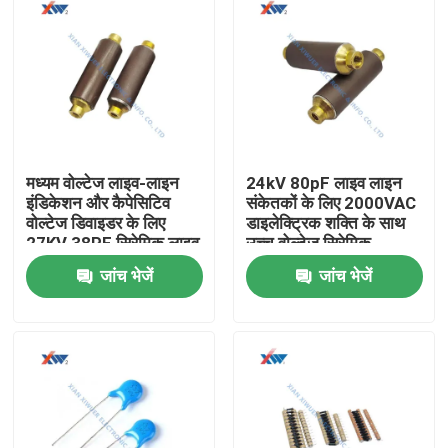
मध्यम वोल्टेज लाइव-लाइन
24kV 80pF लाइव लाइन
इंडिकेशन और कैपेसिटिव
संकेतकों के लिए 2000VAC
वोल्टेज डिवाइडर के लिए
डाइलेक्ट्रिक शक्ति के साथ
27KV 38PF सिरेमिक लाइव
उच्च वोल्टेज सिरेमिक
लाइन कैपेसिटर
कंडेसिटर
जांच भेजें
जांच भेजें
घर
उत्पादों
वीआर दिखाएँ