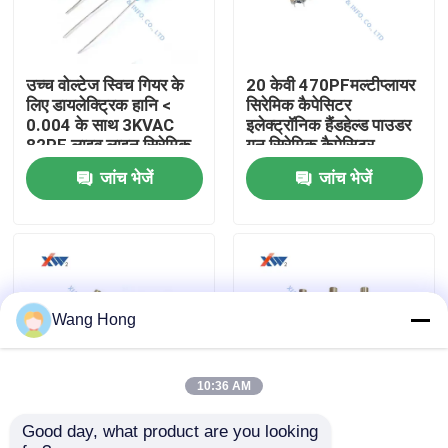
हमारे बारे में
उच्च वोल्टेज स्विच गियर के
20 केवी 470PFमल्टीप्लायर
लिए डायलेक्ट्रिक हानि <
सिरेमिक कैपेसिटर
कारखाना भ्रमण
0.004 के साथ 3KVAC
इलेक्ट्रॉनिक हैंडहेल्ड पाउडर
82PF लाइव लाइन सिरेमिक
गन सिरेमिक कैपेसिटर
कैपेसिटर
इंटीग्रेटेड वोल्टेज डबलर
जांच भेजें
जांच भेजें
गुणवत्ता नियंत्रण
संपर्क करें
एक उद्धरण की विनती करे
Wang Hong
उच्च वोल्टेज सिरेमिक संधारित्र
10:36 AM
Good day, what product are you looking 
स्विच गियर के लिए 15kv AC
12KV 125pF उच्च वोल्टेज
हाई वोल्टेज डोरकनॉब कैपेसिटर