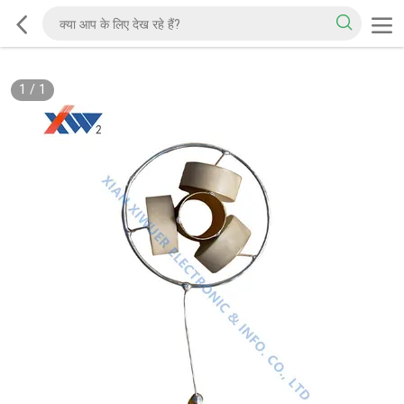
1
/
1