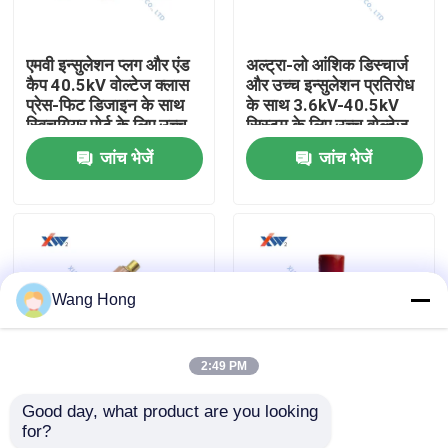
हमारे बारे में
एमवी इन्सुलेशन प्लग और एंड
अल्ट्रा-लो आंशिक डिस्चार्ज
कैप 40.5kV वोल्टेज क्लास
और उच्च इन्सुलेशन प्रतिरोध
प्रेस-फिट डिजाइन के साथ
के साथ 3.6kV-40.5kV
कारखाना भ्रमण
स्विचगियर पोर्ट के लिए उच्च
सिस्टम के लिए उच्च वोल्टेज
ग्रेड इन्सुलेटिंग पॉलिमर से
सिरेमिक कैपेसिटर रॉड
जांच भेजें
जांच भेजें
बना
(VDIS सिरेमिक)
गुणवत्ता नियंत्रण
संपर्क करें
Wang Hong
एक उद्धरण की विनती करे
2:49 PM
उच्च वोल्टेज सिरेमिक संधारित्र
Good day, what product are you looking 
कम आंशिक डिस्चार्ज के साथ
12KV 3000PF आउटडोर
for?
3.6kV40.5kV वीपीआईएस
और इनडोर कैपेसिटिव वोल्टेज
हाई वोल्टेज डोरकनॉब कैपेसिटर