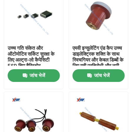
उच्च गति संकेत और
एमवी इन्सुलेटिंग एंड कैप उच्च
ऑटोमोटिव सर्किट सुरक्षा के
डाइलेक्ट्रिक शक्ति के साथ
लिए अल्ट्रा-लो कैपेसिटी
स्विचगियर और केबल डिब्बों के
ESD चिप वैरिस्टोर
लिए यूवी प्रतिरोधी और नमी
प्रतिरोधी
जांच भेजें
जांच भेजें
घर
उत्पादों
वीआर दिखाएँ