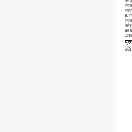
पर उ
उपकर
सबसे
है, 
उपकरण
पेशेव
हमें
आश्व
प्र