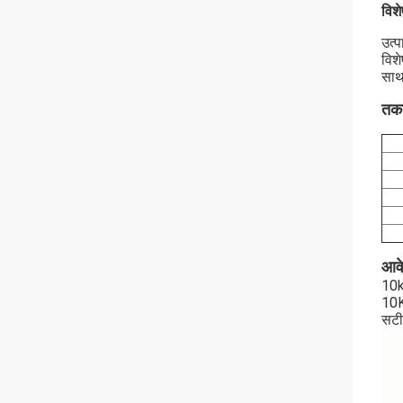
विशे
उत्प
विश
साथ 
तकन
आव
10kV
10KV
सटी