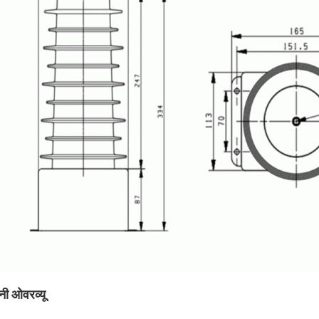
नी ओवरव्यू