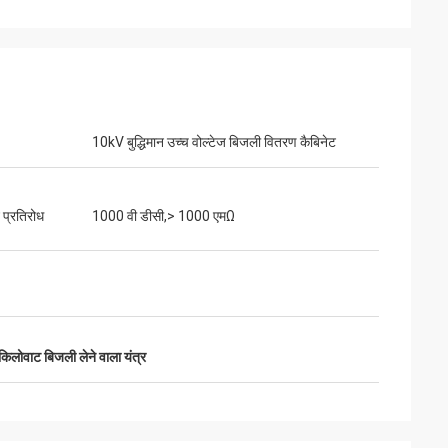
10kV बुद्धिमान उच्च वोल्टेज बिजली वितरण कैबिनेट
 प्रतिरोध
1000 वी डीसी,> 1000 एमΩ
भविष्य में आगे देखते हुए
ि हमें क्या चाहिए।"
िलोवाट बिजली लेने वाला यंत्र