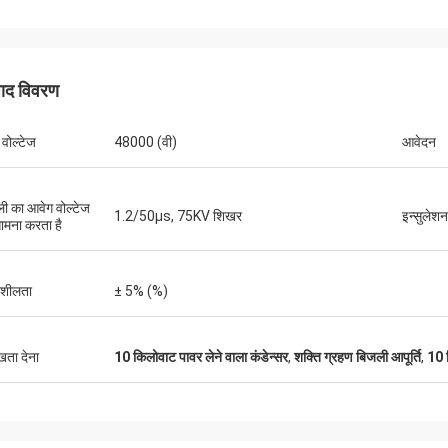
पाद विवरण
 वोल्टेज
48000 (वी)
आवेदन
शादी कर
ी का आवेग वोल्टेज
रिचर्ड
1.2/50μs, 75KV शिखर
इन्सुलेशन
ामना करता है
में प्रभावशाली अनुसंधान क्षमताएं हैं और यह
"XIWUER बहुत नवीन है। उन्होंने 
रोटोटाइप क्षमताओं और उच्च उत्पाद गुणवत्ता को
उत्कृष्ट, सहज सेवा प्रदान की है क
त करता है।"
शीलता
± 5% (%)
ुखता देना
10 किलोवाट पावर लेने वाला कंडेन्सर
,
शक्ति ग्रहण बिजली आपूर्ति
,
10 क