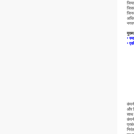
जिया
जिसक
जिनक
अधिक
नगरपा
मुख्य
• स्म
• एक
कंपन
और नि
साथ 
कंपन
प्रब
निरं