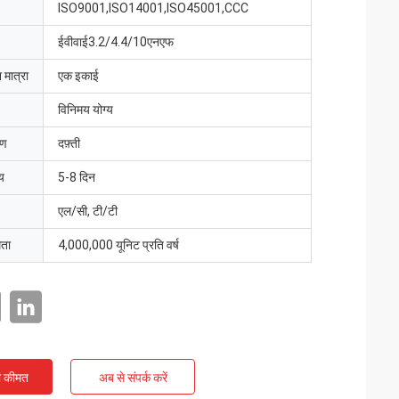
ISO9001,ISO14001,ISO45001,CCC
ईवीवाई3.2/4.4/10एनएफ
 मात्रा
एक इकाई
विनिमय योग्य
रण
दफ़्ती
य
5-8 दिन
एल/सी, टी/टी
मता
4,000,000 यूनिट प्रति वर्ष
ी कीमत
अब से संपर्क करें