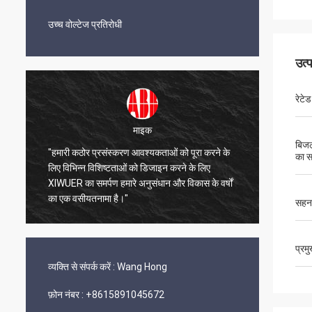
उच्च वोल्टेज प्रतिरोधी
उत्
रेटेड
माइक
बिजल
"हमारी कठोर प्रसंस्करण आवश्यकताओं को पूरा करने के
का स
"XIWUER 
ए
लिए विभिन्न विशिष्टताओं को डिजाइन करने के लिए
अच्छी प्
XIWUER का समर्पण हमारे अनुसंधान और विकास के वर्षों
प्रदर्शि
का एक वसीयतनामा है।"
सहन
प्रम
व्यक्ति से संपर्क करें :
Wang Hong
फ़ोन नंबर :
+8615891045672