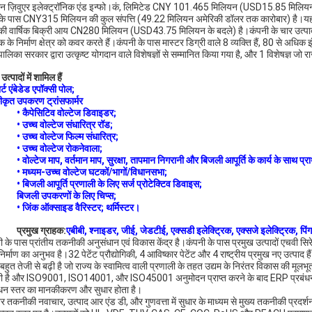
न ज़िवुएर इलेक्ट्रॉनिक एंड इन्फो।कं, लिमिटेड CNY 101.465 मिलियन (USD15.85 मिलियन के बदले
े पास CNY315 मिलियन की कुल संपत्ति (49.22 मिलियन अमेरिकी डॉलर तक कारोबार) है।यह 1976 
ी वार्षिक बिक्री आय CN280 मिलियन (USD43.75 मिलियन के बदले) है।कंपनी के चार उत्पादन औ
 के निर्माण क्षेत्र को कवर करते हैं।कंपनी के पास मास्टर डिग्री वाले 8 व्यक्ति हैं, 80 से अध
लिका सरकार द्वारा उत्कृष्ट योगदान वाले विशेषज्ञों से सम्मानित किया गया है, और 1 विशेषज्ञ जो राज
 उत्पादों में शामिल हैं
ार्ट एंबेडेड एपॉक्सी पोल;
ीकृत उपकरण ट्रांसफार्मर
• कैपेसिटिव वोल्टेज डिवाइडर;
• उच्च वोल्टेज संधारित्र रॉड;
• उच्च वोल्टेज फिल्म संधारित्र;
• उच्च वोल्टेज रोकनेवाला;
• वोल्टेज माप, वर्तमान माप, सुरक्षा, तापमान निगरानी और बिजली आपूर्ति के कार्य के साथ
• मध्यम-उच्च वोल्टेज घटकों/भागों/विधानसभा;
• बिजली आपूर्ति प्रणाली के लिए सर्ज प्रोटेक्टिव डिवाइस;
बिजली उपकरणों के लिए चिप्स;
• जिंक ऑक्साइड वैरिस्टर; थर्मिस्टर।
प्रमुख ग्राहक:
एबीबी, श्नाइडर, जीई, जेडटीई, एक्सडी इलेक्ट्रिक, एक्सजे इलेक्ट्रिक, पिं
ी के पास प्रांतीय तकनीकी अनुसंधान एवं विकास केंद्र है।कंपनी के पास प्रमुख उत्पादों एचवी सिर
र्माण का अनुभव है।32 पेटेंट प्रौद्योगिकी, 4 आविष्कार पेटेंट और 4 राष्ट्रीय प्रमुख नए उत्पाद ह
बहुत तेजी से बढ़ी है जो राज्य के स्वामित्व वाली प्रणाली के तहत उद्यम के निरंतर विकास की मूलभ
ी है और ISO9001, ISO14001, और ISO45001 अनुमोदन प्राप्त करने के बाद ERP प्रबंधन प्रण
ंधन स्तर का मानकीकरण और सुधार होता है।
तर तकनीकी नवाचार, उत्पाद आर एंड डी, और गुणवत्ता में सुधार के माध्यम से मुख्य तकनीकी प्रदर्