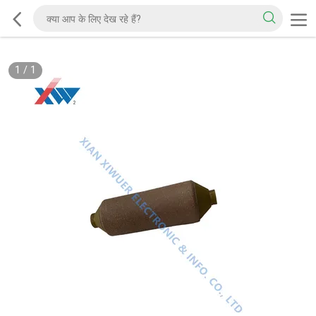
1
/
1