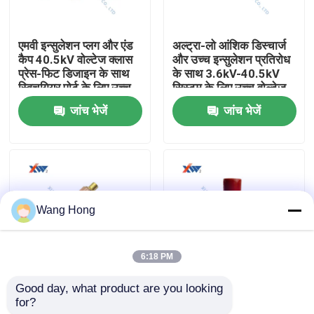
हमारे बारे में
एमवी इन्सुलेशन प्लग और एंड
अल्ट्रा-लो आंशिक डिस्चार्ज
कैप 40.5kV वोल्टेज क्लास
और उच्च इन्सुलेशन प्रतिरोध
प्रेस-फिट डिजाइन के साथ
के साथ 3.6kV-40.5kV
कारखाना भ्रमण
स्विचगियर पोर्ट के लिए उच्च
सिस्टम के लिए उच्च वोल्टेज
ग्रेड इन्सुलेटिंग पॉलिमर से
सिरेमिक कैपेसिटर रॉड
जांच भेजें
जांच भेजें
बना
(VDIS सिरेमिक)
गुणवत्ता नियंत्रण
संपर्क करें
Wang Hong
एक उद्धरण की विनती करे
6:18 PM
उच्च वोल्टेज सिरेमिक संधारित्र
Good day, what product are you looking 
कम आंशिक डिस्चार्ज के साथ
12KV 3000PF आउटडोर
for?
3.6kV40.5kV वीपीआईएस
और इनडोर कैपेसिटिव वोल्टेज
हाई वोल्टेज डोरकनॉब कैपेसिटर