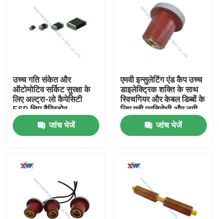
उच्च गति संकेत और
एमवी इन्सुलेटिंग एंड कैप उच्च
ऑटोमोटिव सर्किट सुरक्षा के
डाइलेक्ट्रिक शक्ति के साथ
लिए अल्ट्रा-लो कैपेसिटी
स्विचगियर और केबल डिब्बों के
ESD चिप वैरिस्टोर
लिए यूवी प्रतिरोधी और नमी
प्रतिरोधी
जांच भेजें
जांच भेजें
घर
उत्पादों
वीआर दिखाएँ