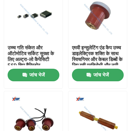
उच्च गति संकेत और
एमवी इन्सुलेटिंग एंड कैप उच्च
ऑटोमोटिव सर्किट सुरक्षा के
डाइलेक्ट्रिक शक्ति के साथ
लिए अल्ट्रा-लो कैपेसिटी
स्विचगियर और केबल डिब्बों के
ESD चिप वैरिस्टोर
लिए यूवी प्रतिरोधी और नमी
प्रतिरोधी
जांच भेजें
जांच भेजें
घर
उत्पादों
वीआर दिखाएँ