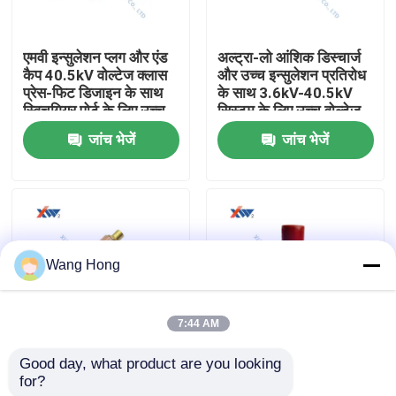
हमारे बारे में
एमवी इन्सुलेशन प्लग और एंड
अल्ट्रा-लो आंशिक डिस्चार्ज
कैप 40.5kV वोल्टेज क्लास
और उच्च इन्सुलेशन प्रतिरोध
प्रेस-फिट डिजाइन के साथ
के साथ 3.6kV-40.5kV
कारखाना भ्रमण
स्विचगियर पोर्ट के लिए उच्च
सिस्टम के लिए उच्च वोल्टेज
ग्रेड इन्सुलेटिंग पॉलिमर से
सिरेमिक कैपेसिटर रॉड
जांच भेजें
जांच भेजें
बना
(VDIS सिरेमिक)
गुणवत्ता नियंत्रण
संपर्क करें
Wang Hong
एक उद्धरण की विनती करे
7:44 AM
उच्च वोल्टेज सिरेमिक संधारित्र
Good day, what product are you looking 
कम आंशिक डिस्चार्ज के साथ
12KV 3000PF आउटडोर
for?
3.6kV40.5kV वीपीआईएस
और इनडोर कैपेसिटिव वोल्टेज
हाई वोल्टेज डोरकनॉब कैपेसिटर