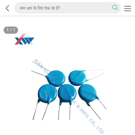
1
/
1