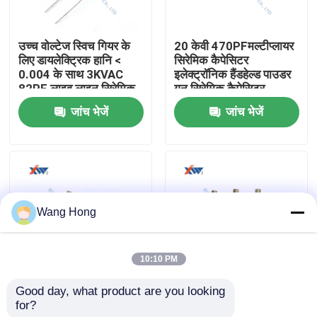
हमारे बारे में
उच्च वोल्टेज स्विच गियर के
20 केवी 470PFमल्टीप्लायर
लिए डायलेक्ट्रिक हानि <
सिरेमिक कैपेसिटर
0.004 के साथ 3KVAC
इलेक्ट्रॉनिक हैंडहेल्ड पाउडर
कारखाना भ्रमण
82PF लाइव लाइन सिरेमिक
गन सिरेमिक कैपेसिटर
कैपेसिटर
इंटीग्रेटेड वोल्टेज डबलर
जांच भेजें
जांच भेजें
गुणवत्ता नियंत्रण
संपर्क करें
Wang Hong
एक उद्धरण की विनती करे
10:10 PM
उच्च वोल्टेज सिरेमिक संधारित्र
Good day, what product are you looking 
स्विच गियर के लिए 15kv AC
12KV 125pF उच्च वोल्टेज
for?
75pF हाई वोल्ट लाइव लाइन
सिरेमिक इन्सुलेटर दोनों सिरों
हाई वोल्टेज डोरकनॉब कैपेसिटर