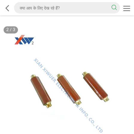
2
/
3