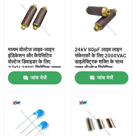
मध्यम वोल्टेज लाइव-लाइन
24kV 80pF लाइव लाइन
इंडिकेशन और कैपेसिटिव
संकेतकों के लिए 2000VAC
वोल्टेज डिवाइडर के लिए
डाइलेक्ट्रिक शक्ति के साथ
27KV 38PF सिरेमिक लाइव
उच्च वोल्टेज सिरेमिक
लाइन कैपेसिटर
कंडेसिटर
जांच भेजें
जांच भेजें
घर
उत्पादों
वीआर दिखाएँ