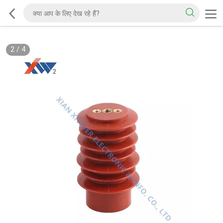
2
/
4