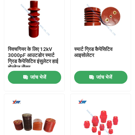
स्विचगियर के लिए 12kV
स्मार्ट ग्रिड कैपेसिटिव
3000pF आउटडोर स्मार्ट
आइसोलेटर
ग्रिड कैपेसिटिव इंसुलेटर हाई
वोल्टेज सेंसर
जांच भेजें
जांच भेजें
घर
उत्पादों
वीआर दिखाएँ