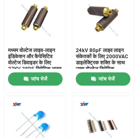
मध्यम वोल्टेज लाइव-लाइन
24kV 80pF लाइव लाइन
इंडिकेशन और कैपेसिटिव
संकेतकों के लिए 2000VAC
वोल्टेज डिवाइडर के लिए
डाइलेक्ट्रिक शक्ति के साथ
27KV 38PF सिरेमिक लाइव
उच्च वोल्टेज सिरेमिक
लाइन कैपेसिटर
कंडेसिटर
जांच भेजें
जांच भेजें
घर
उत्पादों
वीआर दिखाएँ