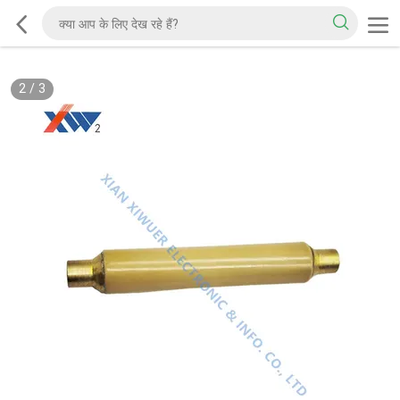
2
/
3