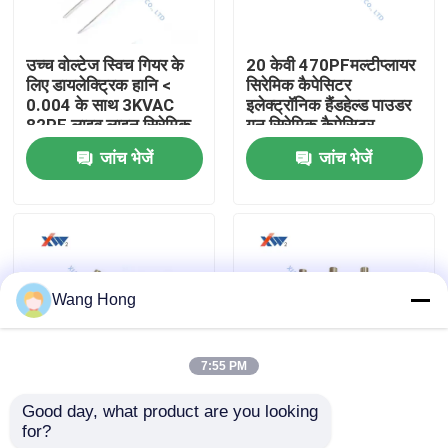
हमारे बारे में
उच्च वोल्टेज स्विच गियर के
20 केवी 470PFमल्टीप्लायर
लिए डायलेक्ट्रिक हानि <
सिरेमिक कैपेसिटर
0.004 के साथ 3KVAC
इलेक्ट्रॉनिक हैंडहेल्ड पाउडर
कारखाना भ्रमण
82PF लाइव लाइन सिरेमिक
गन सिरेमिक कैपेसिटर
कैपेसिटर
इंटीग्रेटेड वोल्टेज डबलर
जांच भेजें
जांच भेजें
गुणवत्ता नियंत्रण
संपर्क करें
Wang Hong
एक उद्धरण की विनती करे
7:55 PM
उच्च वोल्टेज सिरेमिक संधारित्र
Good day, what product are you looking 
स्विच गियर के लिए 15kv AC
12KV 125pF उच्च वोल्टेज
for?
75pF हाई वोल्ट लाइव लाइन
सिरेमिक इन्सुलेटर दोनों सिरों
हाई वोल्टेज डोरकनॉब कैपेसिटर