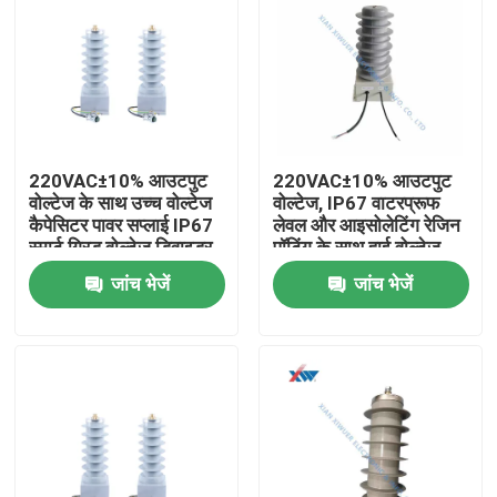
220VAC±10% आउटपुट
220VAC±10% आउटपुट
वोल्टेज के साथ उच्च वोल्टेज
वोल्टेज, IP67 वाटरप्रूफ
कैपेसिटर पावर सप्लाई IP67
लेवल और आइसोलेटिंग रेजिन
स्मार्ट ग्रिड वोल्टेज डिवाइडर
पॉटिंग के साथ हाई वोल्टेज
के लिए वाटरप्रूफ स्तर और
कैपेसिटर पावर सप्लाई
जांच भेजें
जांच भेजें
आइसोलेटिंग रेजिन पॉटिंग
घर
उत्पादों
वीआर दिखाएँ