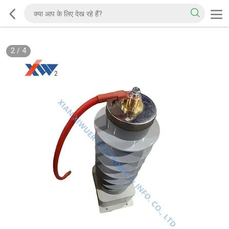
2
/
4