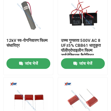
12kV स्व-रोगनिवारण फिल्म
उच्च गुणवत्ता 500V AC 8
संधारित्र
UF±5% CBB61 धातुकृत
पॉलीप्रोपाइलीन फिल्म
डाईलेक्ट्रिक कैपेसिटर
जांच भेजें
जांच भेजें
घर
उत्पादों
वीआर दिखाएँ