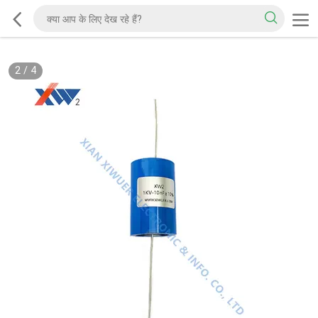
2
/
4