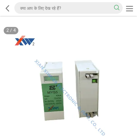
2
/
4