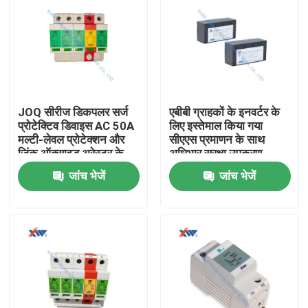
JOQ सीरीज डिकपलर सर्ज
एबीबी ग्राहकों के इनवर्टर के
प्रोटेक्टिव डिवाइस AC 50A
लिए इस्तेमाल किया गया
मल्टी-लेवल प्रोटेक्शन और
सीएएस प्रमाणन के साथ
जिंक ऑक्साइड अरेस्टर के
अधिभार सुरक्षा उपकरण
साथ 35mm रेल इंस्टॉलेशन
जांच भेजें
जांच भेजें
के लिए
घर
उत्पादों
वीआर दिखाएँ