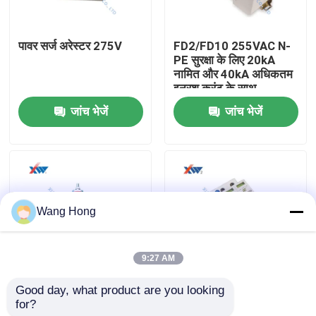
हमारे बारे में
पावर सर्ज अरेस्टर 275V
FD2/FD10 255VAC N-
PE सुरक्षा के लिए 20kA
नामित और 40kA अधिकतम
कारखाना भ्रमण
इनरश करंट के साथ
ओवरज्यूज प्रोटेक्शन डिवाइस
जांच भेजें
जांच भेजें
गुणवत्ता नियंत्रण
संपर्क करें
Wang Hong
एक उद्धरण की विनती करे
9:27 AM
उच्च वोल्टेज सिरेमिक संधारित्र
Good day, what product are you looking 
10 केवी जस्ता ऑक्साइड
लाइटनिंग सर्ज प्रोटेक्टिव
for?
गैपलेस रिस्टर
डिवाइस हाई क्वालिटी पावर
हाई वोल्टेज डोरकनॉब कैपेसिटर