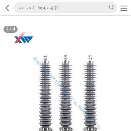
2
/
4