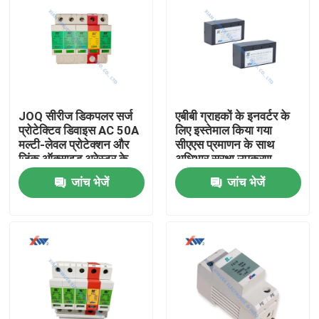
JOQ सीरीज डिकपलर सर्ज
एबीबी ग्राहकों के इनवर्टर के
प्रोटेक्टिव डिवाइस AC 50A
लिए इस्तेमाल किया गया
मल्टी-लेवल प्रोटेक्शन और
सीएएस प्रमाणन के साथ
जिंक ऑक्साइड अरेस्टर के
अधिभार सुरक्षा उपकरण
साथ 35mm रेल इंस्टॉलेशन
जांच भेजें
जांच भेजें
के लिए
घर
उत्पादों
वीआर दिखाएँ