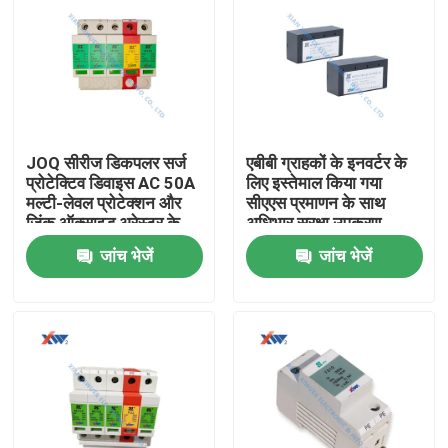
JOQ सीरीज डिकपलर सर्ज
एबीबी ग्राहकों के इनवर्टर के
प्रोटेक्टिव डिवाइस AC 50A
लिए इस्तेमाल किया गया
मल्टी-लेवल प्रोटेक्शन और
सीएएस प्रमाणन के साथ
जिंक ऑक्साइड अरेस्टर के
अधिभार सुरक्षा उपकरण
साथ 35mm रेल इंस्टॉलेशन
जांच भेजें
जांच भेजें
के लिए
घर
उत्पादों
वीआर दिखाएँ