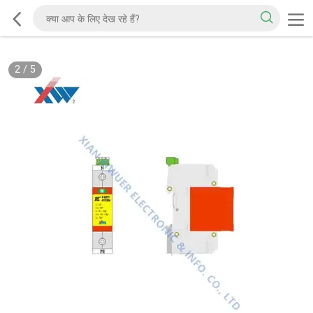
2
/
5