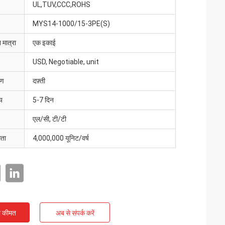
UL,TUV,CCC,ROHS
MYS14-1000/15-3PE(S)
 मात्रा
एक इकाई
USD, Negotiable, unit
रण
दफ़्ती
य
5-7 दिन
एल/सी, टी/टी
मता
4,000,000 यूनिट/वर्ष
ी कीमत
अब से संपर्क करें