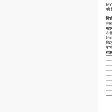
MYS
की व
विश
उच्
महान
तेज
रिम
खिड
उच्
तकन