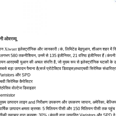
नी ओवरव्यू
ान Xiwuer इलेक्ट्रॉनिक और जानकारी।कं, लिमिटेड बेइगुआन, शीआन शहर में स्
लगभग 580 तकनीशियन, उनमें से 135 इंजीनियर, 21 वरिष्ठ इंजीनियर हैं।कंपनी
ियन आरएमबी युआन की अचल संपत्ति है, जो मुख्य रूप से इलेक्ट्रॉनिक घटकों के उ
बसे बड़ा उत्पादन पैमाना है
(
सर्ज प्रोटेक्टिव डिवाइस
)
तथा
एचवी सिरेमिक संधारित्र
Varistors और SPD
एचवी सिरेमिक कैपेसिटर
ी
एपेसिव वोल्टेज डिवाइडर
hermistor
मुख्य उत्पादन लाइन an
d निरीक्षण उपकरण और उपकरण जापान, अमेरिका, बेल्जियम 
वार्षिक उत्पादन क्षमता क्रमशः 5 मिलियन पीसी और 150 मिलियन पीसी तक पहुंच 
की नवाचार द्वारा क्रमशः 30%।कंपनी द्वारा उत्पादित Varistors और SPD ने अंतरराष्