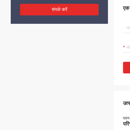
एक स
संपर्क करें
उत्
पवन 
पर