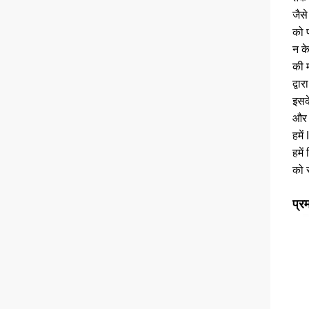
जैसे
को प
न क
की 
द्वा
इसक
और 
हमे
हमें
को 
प्र