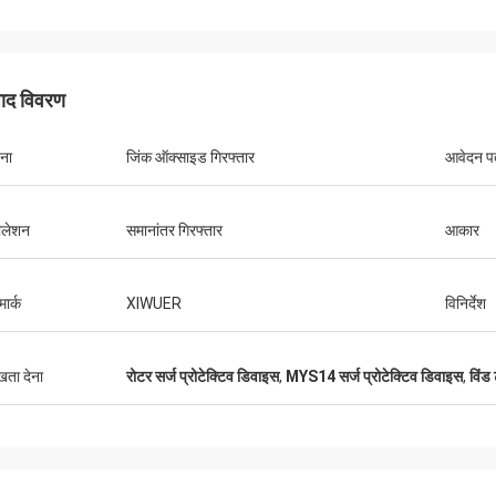
पाद विवरण
ना
जिंक ऑक्साइड गिरफ्तार
आवेदन प
शादी कर
टालेशन
समानांतर गिरफ्तार
आकार
रिचर्ड
में प्रभावशाली अनुसंधान क्षमताएं हैं और यह
"XIWUER बहुत नवीन है। उन्होंने 
रोटोटाइप क्षमताओं और उच्च उत्पाद गुणवत्ता को
उत्कृष्ट, सहज सेवा प्रदान की है क
त करता है।"
मार्क
XIWUER
विनिर्देश
ुखता देना
रोटर सर्ज प्रोटेक्टिव डिवाइस
,
MYS14 सर्ज प्रोटेक्टिव डिवाइस
,
विंड