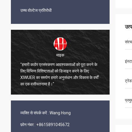
उच्च वोल्टेज प्रतिरोधी
उत्
संरच
माइक
इंस्
"हमारी कठोर प्रसंस्करण आवश्यकताओं को पूरा करने के
"XIWUER 
ए
लिए विभिन्न विशिष्टताओं को डिजाइन करने के लिए
अच्छी प्
XIWUER का समर्पण हमारे अनुसंधान और विकास के वर्षों
प्रदर्शि
ट्रेड
का एक वसीयतनामा है।"
प्रम
व्यक्ति से संपर्क करें :
Wang Hong
फ़ोन नंबर :
+8615891045672