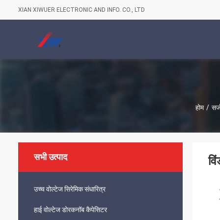
XIAN XIWUER ELECTRONIC AND INFO. CO., LTD
होम
/
सर्
सभी उत्पाद
वि
उच्च वोल्टेज सिरेमिक संधारित्र
हाई वोल्टेज डोरकनॉब कैपेसिटर