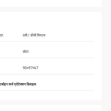
त्र
एसी / डीसी सिस्टम
छोटा
भविष्य में आगे देखते हुए
ि हमें क्या चाहिए।"
90×97×67
 टर्बाइन सर्ज प्रोटेक्शन डिवाइस