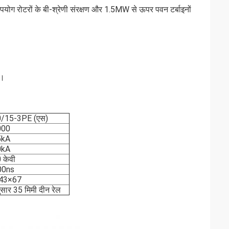
ोग रोटरों के बी-श्रेणी संरक्षण और 1.5MW से ऊपर पवन टर्बाइनों
ै।
/15-3PE (एस)
000
5kA
0kA
 केवी
00ns
43×67
सार 35 मिमी दीन रेल