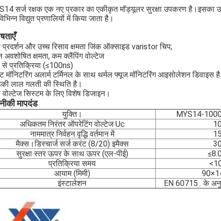
14 सर्ज रक्षक एक नए प्रकार का एकीकृत मॉड्यूलर सुरक्षा उपकरण है।इसका उपय
िभिन्न विद्युत प्रणालियों में किया जाता है।
ेषताएँ
च प्रदर्शन और उच्च रिसाव क्षमता जिंक ऑक्साइड varistor चिप;
 अवशोषित क्षमता, कम क्लैंपिंग वोल्टेज
ी से प्रतिक्रिया (≤100ns)
ोट मॉनिटरिंग अलार्म टर्मिनल के साथ थर्मल फ्यूज मॉनिटरिंग आइसोलेशन डिवाइस ह
़की लाल गलती की स्थिति है।
च वोल्टेज सिस्टम के लिए विशेष डिजाइन।
ीकी मापदंड
युक्ति।
MYS14-1000
अधिकतम निरंतर ऑपरेटिंग वोल्टेज Uc
1
नाममात्र निर्वहन वृद्धि वर्तमान में
1
मैक्स।डिस्चार्ज सर्ज करंट (8/20) इमैक्स
3
सुरक्षा स्तर ऊपर के साथ ऊपर (एल-पीई)
≤8.0
प्रतिक्रिया समय
<1
आयाम (मिमी)
90×1
इंस्टालेशन
EN 60715 . के अनु