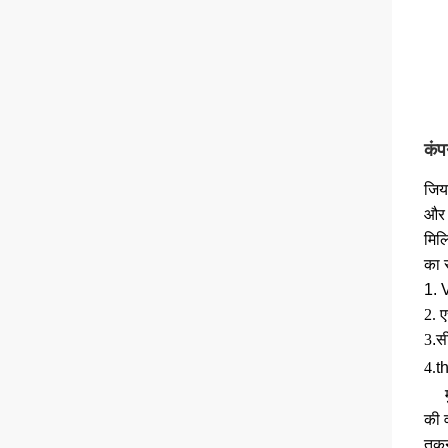
कंप
जिय
और 
मिल
का स
1. 
2. 
3
.स
4.
t
की 
तकनी